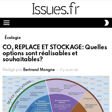
S
S
Menu
Écologie
CO₂ REPLACE ET STOCKAGE: Quelles
options sont réalisables et
souhaitables?
Rédigé par
Bertrand Mongne
il y a un an