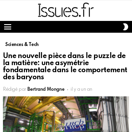
S
S
Menu
Sciences & Tech
Une nouvelle pièce dans le puzzle de
la matière: une asymétrie
fondamentale dans le comportement
des baryons
Rédigé par
Bertrand Mongne
il y a un an