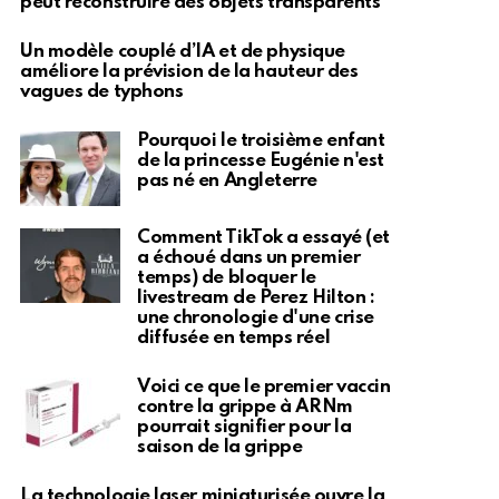
peut reconstruire des objets transparents
Un modèle couplé d’IA et de physique
améliore la prévision de la hauteur des
vagues de typhons
Pourquoi le troisième enfant
de la princesse Eugénie n'est
pas né en Angleterre
Comment TikTok a essayé (et
a échoué dans un premier
temps) de bloquer le
livestream de Perez Hilton :
une chronologie d'une crise
diffusée en temps réel
Voici ce que le premier vaccin
contre la grippe à ARNm
pourrait signifier pour la
saison de la grippe
La technologie laser miniaturisée ouvre la