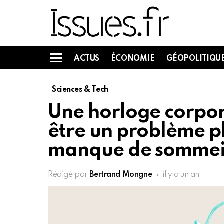
ACTUS
ÉCONOMIE
GÉOPOLITIQU
Menu
Sciences & Tech
Une horloge corpor
être un problème p
manque de sommei
Rédigé par
Bertrand Mongne
il y a un an