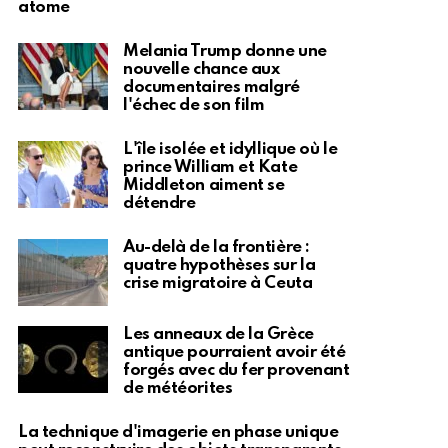
atome
Melania Trump donne une
nouvelle chance aux
documentaires malgré
l'échec de son film
L'île isolée et idyllique où le
prince William et Kate
Middleton aiment se
détendre
Au-delà de la frontière :
quatre hypothèses sur la
crise migratoire à Ceuta
Les anneaux de la Grèce
antique pourraient avoir été
forgés avec du fer provenant
de météorites
La technique d'imagerie en phase unique