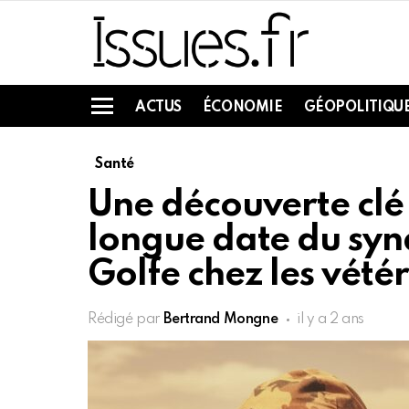
ACTUS
ÉCONOMIE
GÉOPOLITIQU
Menu
Santé
Une découverte clé 
longue date du syn
Golfe chez les vété
Rédigé par
Bertrand Mongne
il y a 2 ans