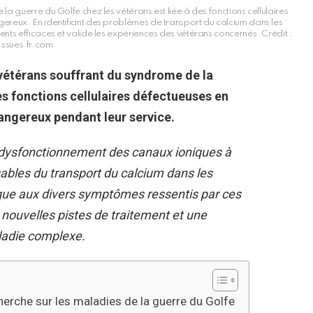
e la guerre du Golfe chez les vétérans est liée à des fonctions cellulaires
ereux. En identifiant des problèmes de transport du calcium dans les
ents efficaces et valide les expériences des vétérans concernés. Crédit :
Issues.fr.com
 vétérans souffrant du syndrome de la
s fonctions cellulaires défectueuses en
dangereux pendant leur service.
n dysfonctionnement des canaux ioniques à
sables du transport du calcium dans les
ifique aux divers symptômes ressentis par ces
nouvelles pistes de traitement et une
ladie complexe.
herche sur les maladies de la guerre du Golfe