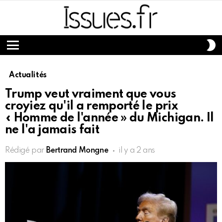
S
S
Menu
Actualités
Trump veut vraiment que vous
croyiez qu'il a remporté le prix
« Homme de l'année » du Michigan. Il
ne l'a jamais fait
Rédigé par
Bertrand Mongne
il y a 2 ans