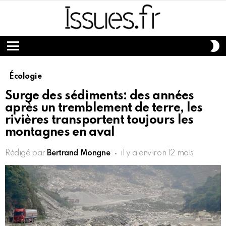
S
S
Menu
Écologie
Surge des sédiments: des années
après un tremblement de terre, les
rivières transportent toujours les
montagnes en aval
Rédigé par
Bertrand Mongne
il y a environ 12 mois