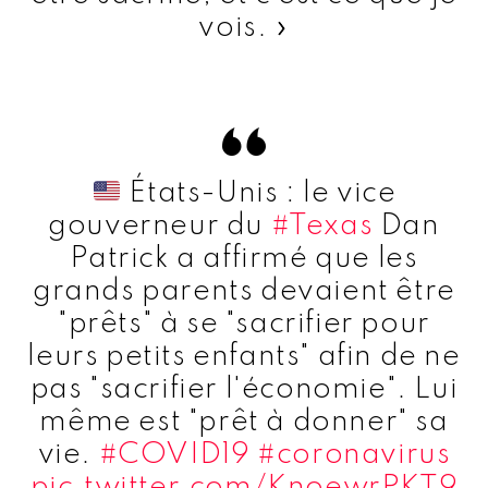
vois. »
États-Unis : le vice
gouverneur du
#Texas
Dan
Patrick a affirmé que les
grands parents devaient être
"prêts" à se "sacrifier pour
leurs petits enfants" afin de ne
pas "sacrifier l'économie". Lui
même est "prêt à donner" sa
vie.
#COVID19
#coronavirus
pic.twitter.com/KnoewrPKT9