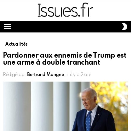
S
S
Menu
Actualités
Pardonner aux ennemis de Trump est
une arme à double tranchant
Rédigé par
Bertrand Mongne
il y a 2 ans