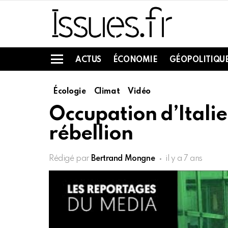
ACTUS
ÉCONOMIE
GÉOPOLITIQU
Menu
Écologie
Climat
Vidéo
Occupation d’Italie 
rébellion
Rédigé par
Bertrand Mongne
il y a 7 ans