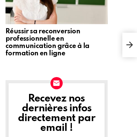
Réussir sa reconversion
professionnelle en
Un B
un t
communication grâce à la
dans
formation en ligne
Recevez nos
NEWSLETTER
dernières infos
directement par
email !