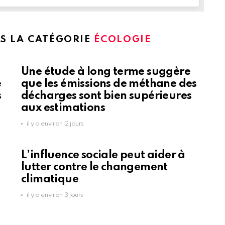
NS LA CATÉGORIE
ÉCOLOGIE
Une étude à long terme suggère
e
que les émissions de méthane des
s
décharges sont bien supérieures
aux estimations
il y a environ 2 jours
L’influence sociale peut aider à
lutter contre le changement
climatique
il y a environ 3 jours