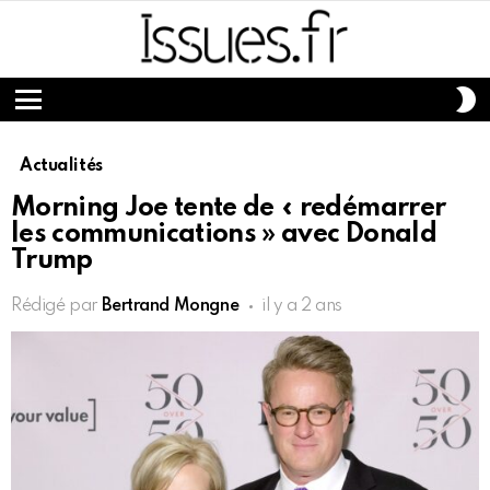
S
S
Menu
Actualités
Morning Joe tente de « redémarrer
les communications » avec Donald
Trump
Rédigé par
Bertrand Mongne
il y a 2 ans