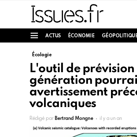
ACTUS
ÉCONOMIE
GÉOPOLITIQU
Menu
Écologie
L'outil de prévision
génération pourrait
avertissement préc
volcaniques
Rédigé par
Bertrand Mongne
il y a un an