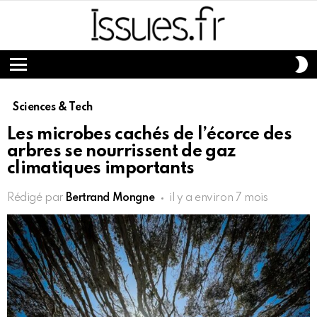
S
S
Menu
Sciences & Tech
Les microbes cachés de l’écorce des
arbres se nourrissent de gaz
climatiques importants
Rédigé par
Bertrand Mongne
il y a environ 7 mois