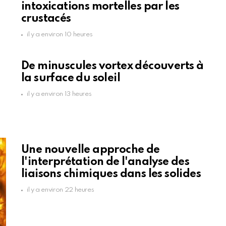
intoxications mortelles par les
crustacés
il y a environ 10 heures
De minuscules vortex découverts à
la surface du soleil
il y a environ 13 heures
Une nouvelle approche de
l'interprétation de l'analyse des
liaisons chimiques dans les solides
il y a environ 22 heures