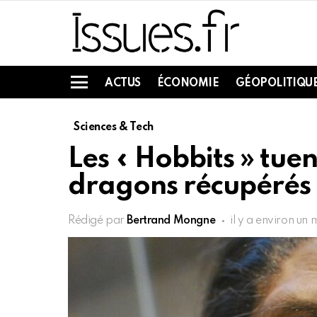
ACTUS
ÉCONOMIE
GÉOPOLITIQU
Menu
Sciences & Tech
Les « Hobbits » tu
dragons récupérés
Rédigé par
Bertrand Mongne
il y a environ un 