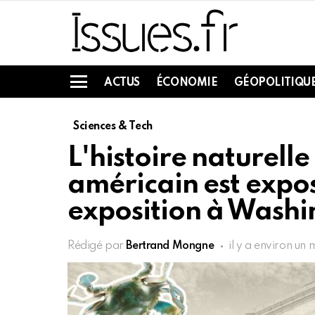
ACTUS
ÉCONOMIE
GÉOPOLITIQU
Menu
Sciences & Tech
L'histoire naturell
américain est expo
exposition à Wash
Rédigé par
Bertrand Mongne
il y a environ un 