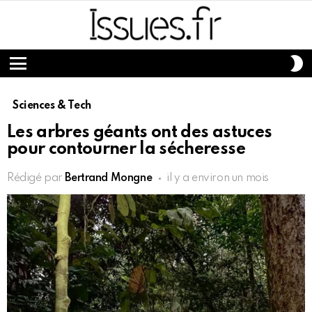
S
S
Menu
Sciences & Tech
Les arbres géants ont des astuces
pour contourner la sécheresse
Rédigé par
Bertrand Mongne
il y a environ un mois