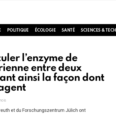
E
POLITIQUE
ÉCOLOGIE
SANTÉ
SCIENCES & TEC
culer l’enzyme de
érienne entre deux
ant ainsi la façon dont
pagent
mois
yreuth et du Forschungszentrum Jülich ont