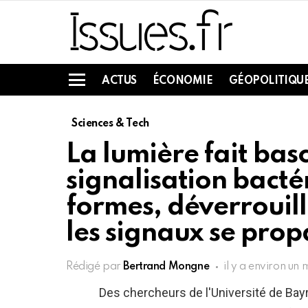
ACTUS
ÉCONOMIE
GÉOPOLITIQU
Menu
Sciences & Tech
La lumière fait bas
signalisation bact
formes, déverrouill
les signaux se pro
Rédigé par
Bertrand Mongne
il y a environ un 
Des chercheurs de l'Université de Ba