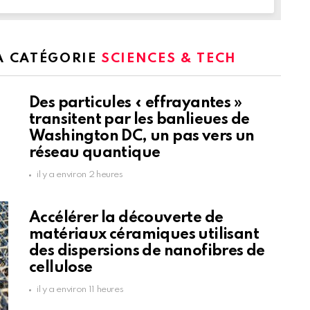
LA CATÉGORIE
SCIENCES & TECH
Des particules « effrayantes »
transitent par les banlieues de
Washington DC, un pas vers un
réseau quantique
il y a environ 2 heures
Accélérer la découverte de
matériaux céramiques utilisant
des dispersions de nanofibres de
cellulose
il y a environ 11 heures