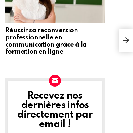
Réussir sa reconversion
L'hi
professionnelle en
amé
communication grâce à la
nou
formation en ligne
Recevez nos
NEWSLETTER
dernières infos
directement par
email !