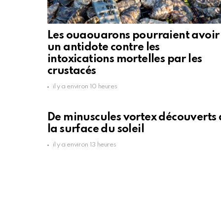
Les ouaouarons pourraient avoir
un antidote contre les
intoxications mortelles par les
crustacés
il y a environ 10 heures
De minuscules vortex découverts 
la surface du soleil
il y a environ 13 heures