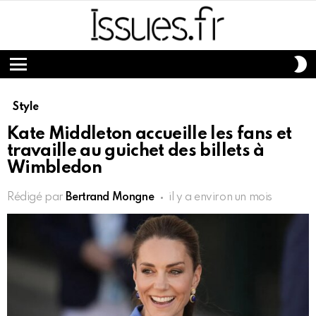
S
S
Menu
Style
Kate Middleton accueille les fans et
travaille au guichet des billets à
Wimbledon
Rédigé par
Bertrand Mongne
il y a environ un mois