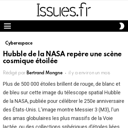
S
S
Menu
Cyberespace
Hubble de la NASA repère une scène
cosmique étoilée
Rédigé par
Bertrand Mongne
il y a environ un mois
Plus de 500 000 étoiles brillent de rouge, de blanc et
de bleu sur cette image du télescope spatial Hubble
de la NASA, publiée pour célébrer le 250e anniversaire
des États-Unis. L'image montre Messier 3 (M3), l'un
des amas globulaires les plus massifs de la Voie
lactée, ou des collections sphériques d'étoiles liées