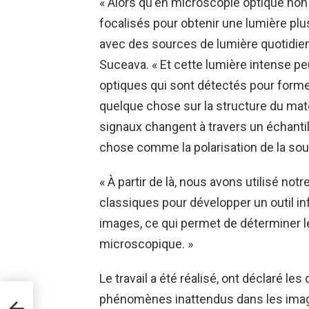
« Alors qu'en microscopie optique non 
focalisés pour obtenir une lumière pl
avec des sources de lumière quotidien
Suceava. « Et cette lumière intense p
optiques qui sont détectés pour for
quelque chose sur la structure du m
signaux changent à travers un échanti
chose comme la polarisation de la sour
« À partir de là, nous avons utilisé 
classiques pour développer un outil i
images, ce qui permet de déterminer le
microscopique. »
Le travail a été réalisé, ont déclaré le
iam
phénomènes inattendus dans les imag
sion