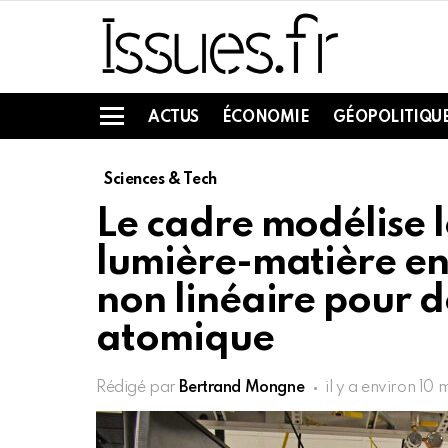
ACTUS
ÉCONOMIE
GÉOPOLITIQU
Menu
Sciences & Tech
Le cadre modélise l
lumière-matière en
non linéaire pour d
atomique
Rédigé par
Bertrand Mongne
il y a environ 10 