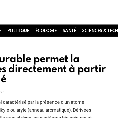
E
POLITIQUE
ÉCOLOGIE
SANTÉ
SCIENCES & TEC
durable permet la
s directement à partir
té
ois
 caractérisé par la présence d'un atome
alkyle ou aryle (anneau aromatique). Dérivées
ôle crucial dans les systèmes biologiques et