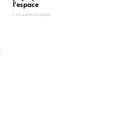
l'espace
il y a environ un jour
t