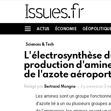
ACTUS
ÉCONOMIE
GÉOPOLITIQU
Menu
Sciences & Tech
L'électrosynthèse 
production d'amine
de l'azote aéropor
Rédigé par
Bertrand Mongne
il y a environ 3 m
Les amines sont un groupe fonctionnel
d'azote lié à un ou plusieurs groupes 
de l'ammoniac, les amines jouent un r