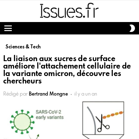
S
S
Menu
Sciences & Tech
La liaison aux sucres de surface
améliore l'attachement cellulaire de
la variante omicron, découvre les
chercheurs
Rédigé par
Bertrand Mongne
il y a un an