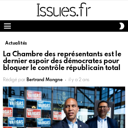
S
S
Menu
Actualités
La Chambre des représentants est le
dernier espoir des démocrates pour
bloquer le contrôle républicain total
Rédigé par
Bertrand Mongne
il y a 2 ans