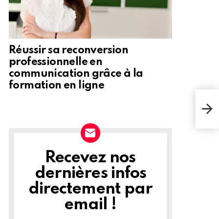
Réussir sa reconversion
professionnelle en
communication grâce à la
formation en ligne
Mik
prés
vote
tél
Recevez nos
NEWSLETTER
dernières infos
directement par
email !