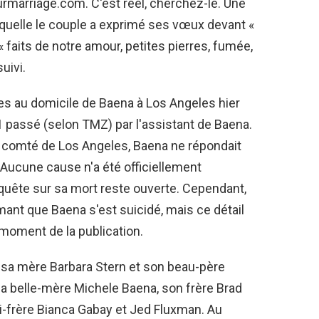
marriage.com. C'est réel, cherchez-le. Une
aquelle le couple a exprimé ses vœux devant «
« faits de notre amour, petites pierres, fumée,
uivi.
es au domicile de Baena à Los Angeles hier
11 passé (selon TMZ) par l'assistant de Baena.
u comté de Los Angeles, Baena ne répondait
. Aucune cause n'a été officiellement
enquête sur sa mort reste ouverte. Cependant,
nt que Baena s'est suicidé, mais ce détail
 moment de la publication.
l sa mère Barbara Stern et son beau-père
sa belle-mère Michele Baena, son frère Brad
-frère Bianca Gabay et Jed Fluxman. Au