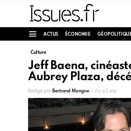
ACTUS
ÉCONOMIE
GÉOPOLITIQU
Menu
Culture
Jeff Baena, cinéast
Aubrey Plaza, décé
Rédigé par
Bertrand Mongne
il y a 2 ans