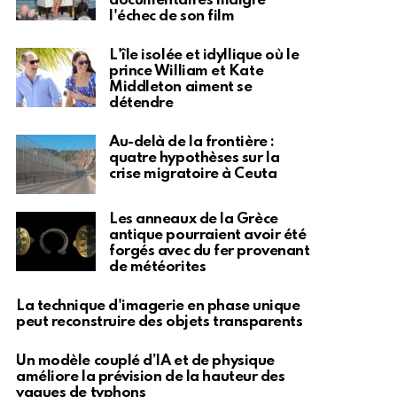
documentaires malgré
l'échec de son film
L'île isolée et idyllique où le
prince William et Kate
Middleton aiment se
détendre
Au-delà de la frontière :
quatre hypothèses sur la
crise migratoire à Ceuta
Les anneaux de la Grèce
antique pourraient avoir été
forgés avec du fer provenant
de météorites
La technique d'imagerie en phase unique
peut reconstruire des objets transparents
Un modèle couplé d’IA et de physique
améliore la prévision de la hauteur des
vagues de typhons