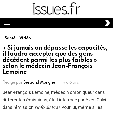
S
S
Menu
Santé
Vidéo
« Si jamais on dépasse les capacités,
il faudra accepter que des gens
décèdent parmi les plus faibles »
selon le médecin Jean-François
Lemoine
Rédigé par
Bertrand Mongne
il y a 6 ans
Jean-François Lemoine, médecin chroniqueur dans
différentes émissions, était interrogé par Yves Calvi
dans l’émission
l’Info du Vrai
. Pour lui, même si les