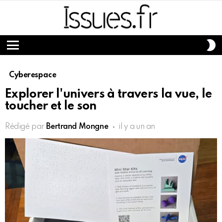
S
S
Menu
Cyberespace
Explorer l'univers à travers la vue, le
toucher et le son
Rédigé par
Bertrand Mongne
il y a un an