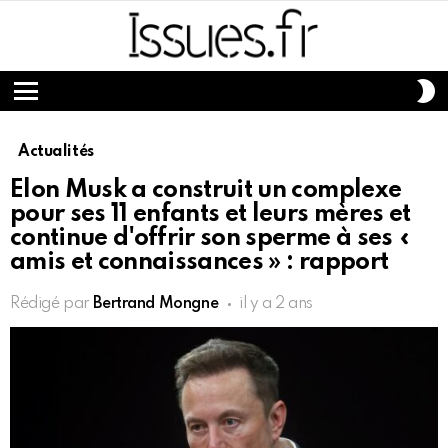
S
S
Menu
Actualités
Elon Musk a construit un complexe
pour ses 11 enfants et leurs mères et
continue d'offrir son sperme à ses «
amis et connaissances » : rapport
Rédigé par
Bertrand Mongne
il y a 2 ans