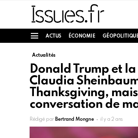
ACTUS
ÉCONOMIE
GÉOPOLITIQU
Menu
Actualités
Donald Trump et la
Claudia Sheinbaum 
Thanksgiving, mais
conversation de man
Rédigé par
Bertrand Mongne
il y a 2 ans