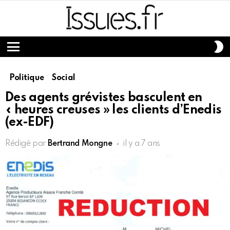
S
S
Menu
Politique
Social
Des agents grévistes basculent en
« heures creuses » les clients d’Enedis
(ex-EDF)
Rédigé par
Bertrand Mongne
il y a 7 ans