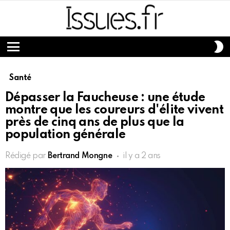
S
S
Menu
Santé
Dépasser la Faucheuse : une étude
montre que les coureurs d'élite vivent
près de cinq ans de plus que la
population générale
Rédigé par
Bertrand Mongne
il y a 2 ans