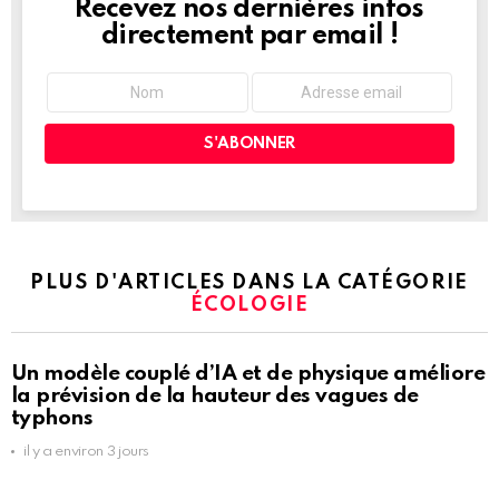
Recevez nos dernières infos
NEWSLETTER
directement par email !
PLUS D'ARTICLES DANS LA CATÉGORIE
ÉCOLOGIE
Un modèle couplé d’IA et de physique améliore
la prévision de la hauteur des vagues de
typhons
il y a environ 3 jours