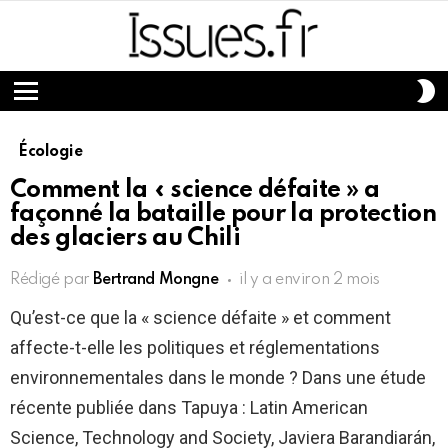
S
S
Menu
Écologie
Comment la « science défaite » a
façonné la bataille pour la protection
des glaciers au Chili
Rédigé par
Bertrand Mongne
il y a environ 2 mois
Qu’est-ce que la « science défaite » et comment
affecte-t-elle les politiques et réglementations
environnementales dans le monde ? Dans une étude
récente publiée dans Tapuya : Latin American
Science, Technology and Society, Javiera Barandiarán,