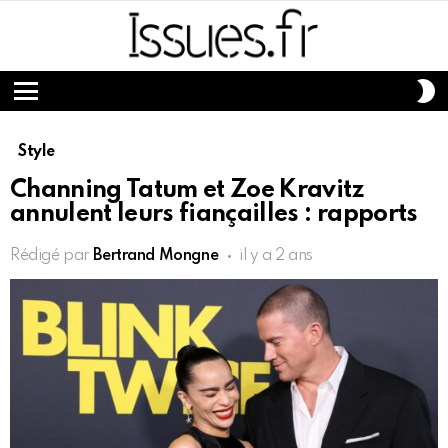
S
S
Menu
Style
Channing Tatum et Zoe Kravitz
annulent leurs fiançailles : rapports
Rédigé par
Bertrand Mongne
il y a 2 ans