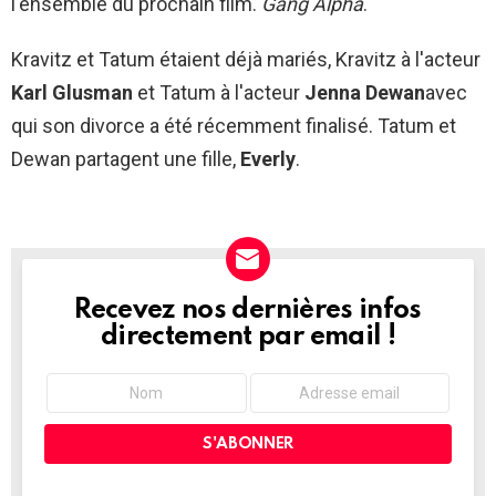
l'ensemble du prochain film.
Gang Alpha
.
Kravitz et Tatum étaient déjà mariés, Kravitz à l'acteur
Karl Glusman
et Tatum à l'acteur
Jenna Dewan
avec
qui son divorce a été récemment finalisé. Tatum et
Dewan partagent une fille,
Everly
.
Recevez nos dernières infos
NEWSLETTER
directement par email !