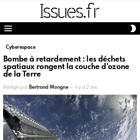
S
S
Menu
Cyberespace
Bombe à retardement : les déchets
spatiaux rongent la couche d'ozone
de la Terre
Rédigé par
Bertrand Mongne
il y a 2 ans