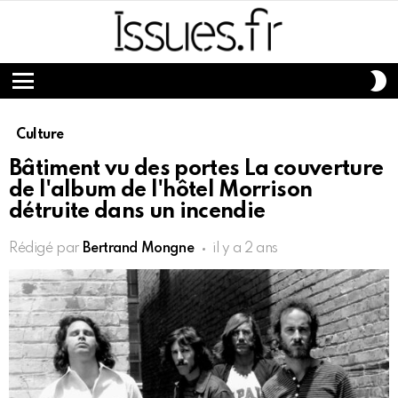
S
S
Menu
Culture
Bâtiment vu des portes La couverture
de l'album de l'hôtel Morrison
détruite dans un incendie
Rédigé par
Bertrand Mongne
il y a 2 ans