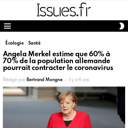
S
S
Menu
Écologie
Santé
Angela Merkel estime que 60% à
70% de la population allemande
pourrait contracter le coronavirus
Rédigé par
Bertrand Mongne
il y a 6 ans