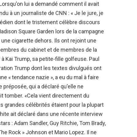
. Lorsqu'on lui a demandé comment il avait
du à un journaliste de CNN : « Je le jure, je
médien dont le tristement célèbre discours
adison Square Garden lors de la campagne
 une cigarette dehors. Ils ont rejoint une
membres du cabinet et de membres de la
à Kai Trump, sa petite-fille golfeuse. Paul
tration Trump dont les textes divulgués ont
ne « tendance nazie », a eu du mal à faire
 préposée, qui a déclaré qu'elle ne
ait tomber. «Cela vient directement du
es grandes célébrités étaient pour la plupart
te ait déclaré dans une récente interview
 stars : Adam Sandler, Guy Ritchie, Tom Brady,
he Rock » Johnson et Mario Lopez. Il ne