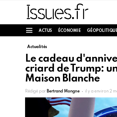
ACTUS
ÉCONOMIE
GÉOPOLITIQU
Menu
Actualités
Le cadeau d'annive
criard de Trump: u
Maison Blanche
Rédigé par
Bertrand Mongne
il y a environ 2 m