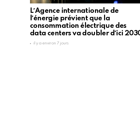
LʼAgence internationale de
lʼénergie prévient que la
consommation électrique des
data centers va doubler dʼici 203
il y a environ 7 jours