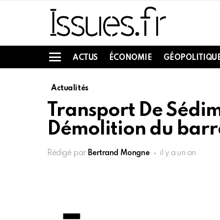
ACTUS
ÉCONOMIE
GÉOPOLITIQU
Menu
Actualités
Transport De Sédi
Démolition du barr
Rédigé par
Bertrand Mongne
il y a un an