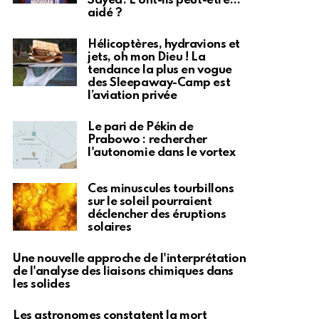
Sayed. L'ont-ils peut-être…
aidé ?
Hélicoptères, hydravions et
jets, oh mon Dieu ! La
tendance la plus en vogue
des Sleepaway-Camp est
l’aviation privée
Le pari de Pékin de
Prabowo : rechercher
l'autonomie dans le vortex
Ces minuscules tourbillons
sur le soleil pourraient
déclencher des éruptions
solaires
Une nouvelle approche de l'interprétation
de l'analyse des liaisons chimiques dans
les solides
Les astronomes constatent la mort