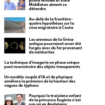
prince William et Kate
Middleton aiment se
détendre
Au-delà de la frontière :
quatre hypothèses sur la
crise migratoire à Ceuta
Les anneaux de la Grèce
antique pourraient avoir été
forgés avec du fer provenant
de météorites
La technique d'imagerie en phase unique
peut reconstruire des objets transparents
Un modèle couplé d’IA et de physique
améliore la prévision de la hauteur des
vagues de typhons
Pourquoi le troisième enfant
de la princesse Eugénie n'est
pas né en Angleterre