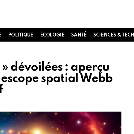
E
POLITIQUE
ÉCOLOGIE
SANTÉ
SCIENCES & TEC
» dévoilées : aperçu
lescope spatial Webb
f