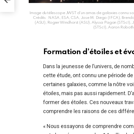
é-
Image du télescope JWST d’un amas de galaxies connu sous 
Crédits : NASA, ESA, CSA, Jose M. Diego (IFCA), Brenda F
(ASU), Rogier Windhorst (ASU), Alyssa Pagan (STScI),
(STScI), Aaron Robot
Formation d’étoiles et év
Dans la jeunesse de l’univers, de nomb
cette étude, ont connu une période de 
certaines galaxies, comme la nôtre
vo
étoiles, mais pas aussi rapidement. D
former des étoiles. Ces nouveaux tra
comprendre les raisons de ces différe
« Nous essayons de comprendre comme