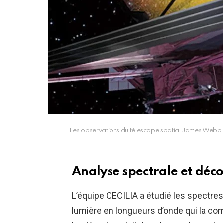
Les observations du télescope spatial James Webb d
Analyse spectrale et déc
L’équipe CECILIA a étudié les spectres 
lumière en longueurs d’onde qui la c