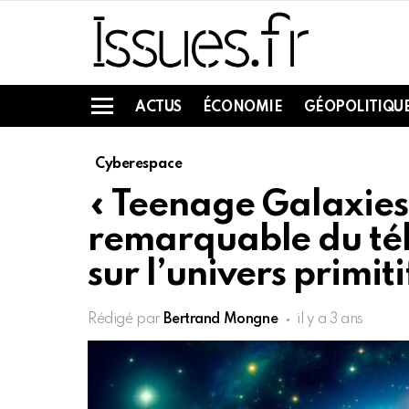
ACTUS
ÉCONOMIE
GÉOPOLITIQU
Menu
Cyberespace
« Teenage Galaxies 
remarquable du té
sur l’univers primiti
Rédigé par
Bertrand Mongne
il y a 3 ans