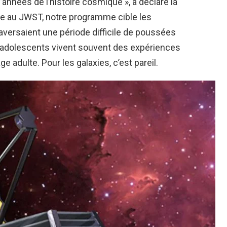
années de l’histoire cosmique », a déclaré la
ce au JWST, notre programme cible les
raversaient une période difficile de poussées
 adolescents vivent souvent des expériences
ge adulte. Pour les galaxies, c’est pareil.