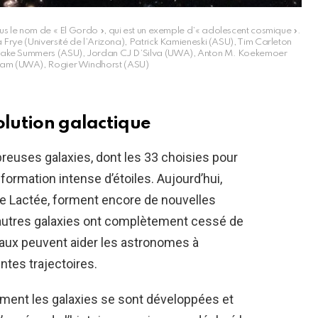
le nom de « El Gordo », qui est un exemple d’« adolescent cosmique ».
rye (Université de l’Arizona), Patrick Kamieneski (ASU), Tim Carleton
 Jake Summers (ASU), Jordan CJ D’Silva (UWA), Anton M. Koekemoer
ham (UWA), Rogier Windhorst (ASU)
olution galactique
reuses galaxies, dont les 33 choisies pour
formation intense d’étoiles. Aujourd’hui,
ie Lactée
, forment encore de nouvelles
’autres galaxies ont complètement cessé de
vaux peuvent aider les astronomes à
ntes trajectoires.
nt les galaxies se sont développées et