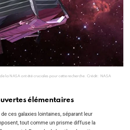
e la NASA ont été cruciales pour cette recherche. Crédit : NASA
ouvertes élémentaires
de ces galaxies lointaines, séparant leur
omposent, tout comme un prisme diffuse la