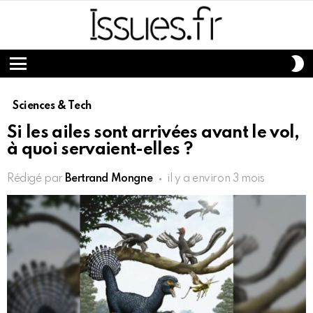
S
S
Menu
Sciences & Tech
Si les ailes sont arrivées avant le vol,
à quoi servaient-elles ?
Rédigé par
Bertrand Mongne
il y a environ 3 mois