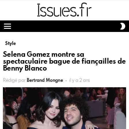
S
S
Menu
Style
Selena Gomez montre sa
spectaculaire bague de fiançailles de
Benny Blanco
Rédigé par
Bertrand Mongne
il y a 2 ans