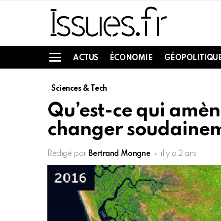
ACTUS
ÉCONOMIE
GÉOPOLITIQU
Menu
Sciences & Tech
Qu’est-ce qui amène
changer soudainem
Rédigé par
Bertrand Mongne
il y a 2 ans