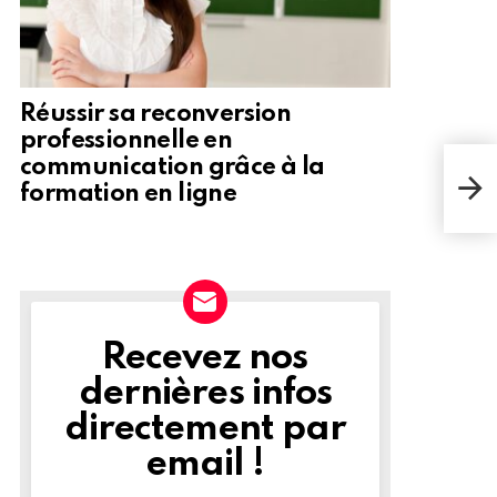
Réussir sa reconversion
professionnelle en
communication grâce à la
Une
susc
formation en ligne
gar
Recevez nos
NEWSLETTER
dernières infos
directement par
email !