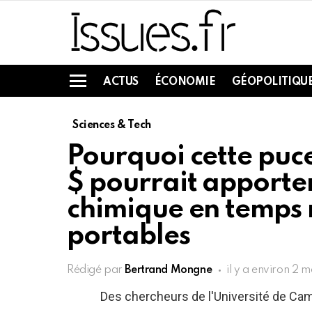
ACTUS
ÉCONOMIE
GÉOPOLITIQU
Menu
Sciences & Tech
Pourquoi cette puc
$ pourrait apporte
chimique en temps 
portables
Rédigé par
Bertrand Mongne
il y a environ 2 m
Des chercheurs de l'Université de Cam