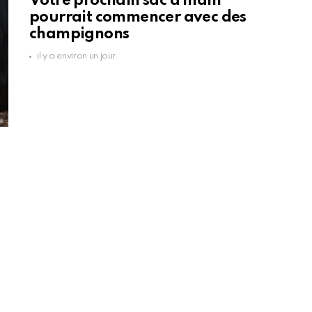
Votre prochain sac à main
pourrait commencer avec des
champignons
il y a environ un jour