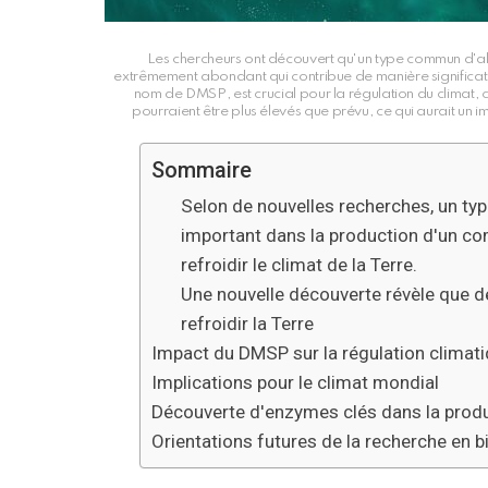
Les chercheurs ont découvert qu'un type commun d'a
extrêmement abondant qui contribue de manière significati
nom de DMSP, est crucial pour la régulation du climat
pourraient être plus élevés que prévu, ce qui aurait un i
Sommaire
Selon de nouvelles recherches, un t
important dans la production d'un c
refroidir le climat de la Terre.
Une nouvelle découverte révèle que d
refroidir la Terre
Impact du DMSP sur la régulation climat
Implications pour le climat mondial
Découverte d'enzymes clés dans la pro
Orientations futures de la recherche en b