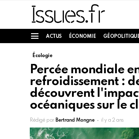
ACTUS
ÉCONOMIE
GÉOPOLITIQU
Menu
Écologie
Percée mondiale en
refroidissement : de
découvrent l'impact
océaniques sur le c
Rédigé par
Bertrand Mongne
il y a 2 ans