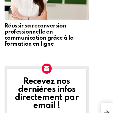
Réussir sa reconversion
professionnelle en
communication grâce à la
formation en ligne
Recevez nos
NEWSLETTER
dernières infos
directement par
email !
À la
de n