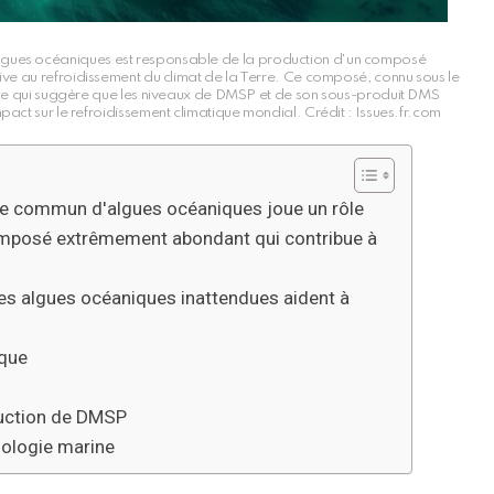
lgues océaniques est responsable de la production d'un composé
ve au refroidissement du climat de la Terre. Ce composé, connu sous le
, ce qui suggère que les niveaux de DMSP et de son sous-produit DMS
mpact sur le refroidissement climatique mondial. Crédit : Issues.fr.com
ype commun d'algues océaniques joue un rôle
omposé extrêmement abondant qui contribue à
es algues océaniques inattendues aident à
ique
duction de DMSP
iologie marine