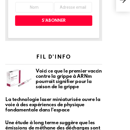
déco
algu
FIL D’INFO
Voici ce que le premier vaccin
contre la grippe à ARNm
pourrait signifier pour la
saison de la grippe
La technologie laser miniaturisée ouvre la
voie à des expériences de physique
fondamentale dans l'espace
Une étude à long terme suggère que les
émissions de méthane des décharges sont