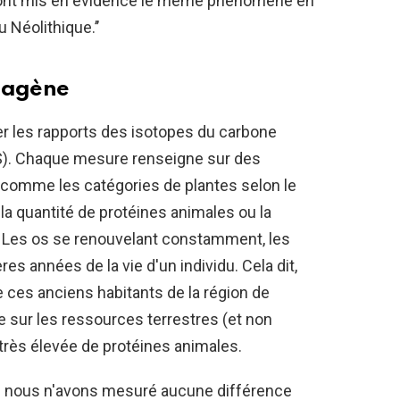
 ont mis en évidence le même phénomène en
 Néolithique.’’
llagène
er les rapports des isotopes du carbone
S). Chaque mesure renseigne sur des
, comme les catégories de plantes selon le
, la quantité de protéines animales ou la
Les os se renouvelant constamment, les
es années de la vie d'un individu. Cela dit,
e ces anciens habitants de la région de
 sur les ressources terrestres (et non
rès élevée de protéines animales.
que nous n'avons mesuré aucune différence