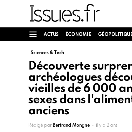
ACTUS
ÉCONOMIE
GÉOPOLITIQU
Menu
Sciences & Tech
Découverte surpren
archéologues déco
vieilles de 6 000 an
sexes dans l'alimen
anciens
Rédigé par
Bertrand Mongne
il y a 2 ans