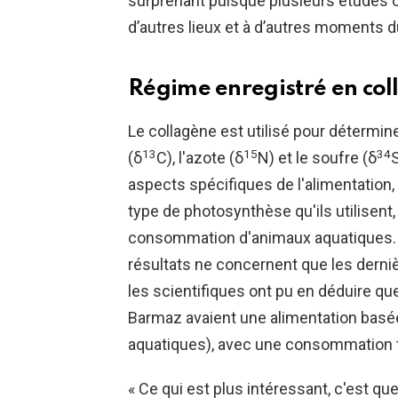
surprenant puisque plusieurs études
d’autres lieux et à d’autres moments du
Régime enregistré en co
Le collagène est utilisé pour détermin
13
15
34
(δ
C), l'azote (δ
N) et le soufre (δ
aspects spécifiques de l'alimentation
type de
photosynthèse
qu'ils utilisent
consommation d'animaux aquatiques. 
résultats ne concernent que les dernièr
les scientifiques ont pu en déduire qu
Barmaz avaient une alimentation basée
aquatiques), avec une consommation t
« Ce qui est plus intéressant, c'est 