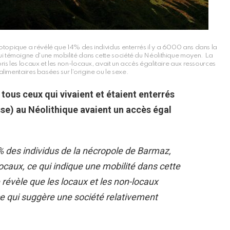
sotopique a révélé que 14% des individus enterrés il y a 6000 ans dans la
ui témoigne d'une mobilité dans cette société du Néolithique moyen. La
 les locaux et les non-locaux, avait un accès égalitaire aux ressources
alimentaires basées sur l'origine ou le sexe.
ous ceux qui vivaient et étaient enterrés
se) au Néolithique avaient un accès égal
 des individus de la nécropole de Barmaz,
 locaux, ce qui indique une mobilité dans cette
révèle que les locaux et les non-locaux
 ce qui suggère une société relativement