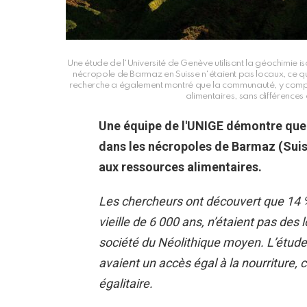
Une étude de l'Université de Genève utilisant la géochimie i
nécropole de Barmaz en Suisse n'étaient pas locaux, ce q
recherche a également montré que la communauté, y compris
alimentaires, sans différences 
Une équipe de l'UNIGE démontre que t
dans les nécropoles de Barmaz (Suis
aux ressources alimentaires.
Les chercheurs ont découvert que 14 %
vieille de 6 000 ans, n’étaient pas des
société du Néolithique moyen. L’étude 
avaient un accès égal à la nourriture,
égalitaire.