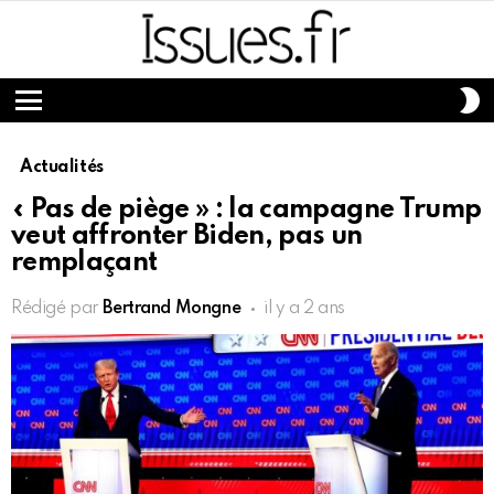
S
S
Menu
Actualités
« Pas de piège » : la campagne Trump
veut affronter Biden, pas un
remplaçant
Rédigé par
Bertrand Mongne
il y a 2 ans