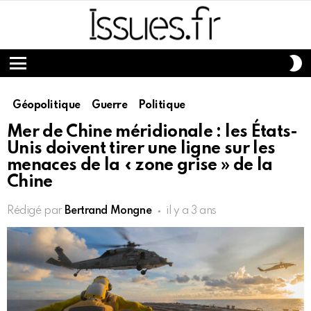
S
S
Menu
Géopolitique
Guerre
Politique
Mer de Chine méridionale : les États-
Unis doivent tirer une ligne sur les
menaces de la « zone grise » de la
Chine
Rédigé par
Bertrand Mongne
il y a 3 ans