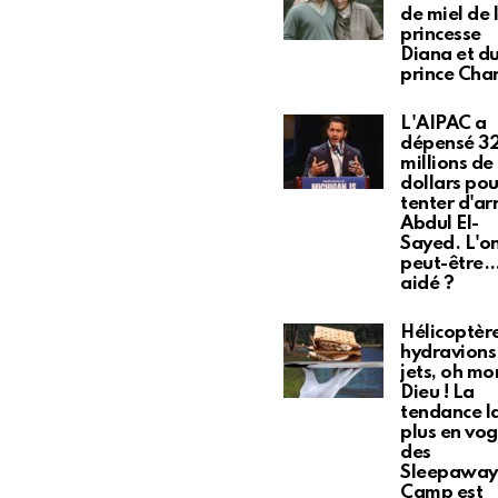
de miel de 
princesse
Diana et d
prince Char
L'AIPAC a
dépensé 3
millions de
dollars pou
tenter d'ar
Abdul El-
Sayed. L'on
peut-être
aidé ?
Hélicoptèr
hydravions
jets, oh mo
Dieu ! La
tendance l
plus en vo
des
Sleepaway
Camp est