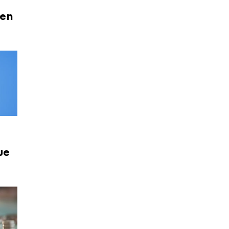
 en
ue