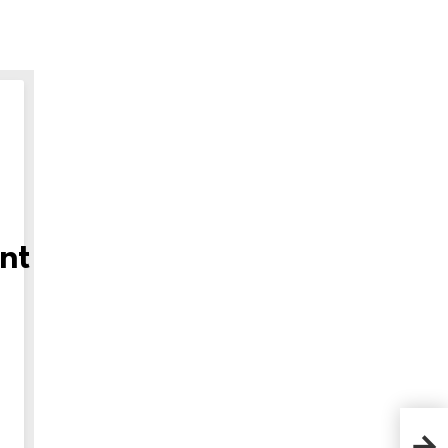
nt
Fou
? L’