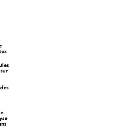
e
tex
ules
 sur
 des
de
lyse
ans