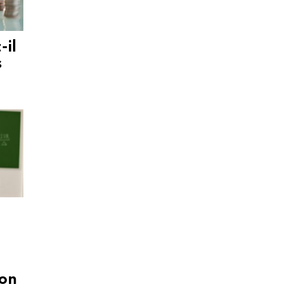
-il
s
ion