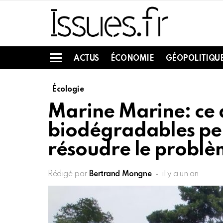
ACTUS
ÉCONOMIE
GÉOPOLITIQU
Menu
Écologie
Marine Marine: ce q
biodégradables peu
résoudre le probl
Rédigé par
Bertrand Mongne
il y a un an