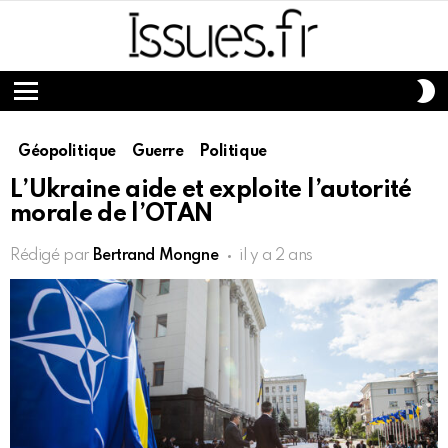
S
S
Menu
Géopolitique
Guerre
Politique
L’Ukraine aide et exploite l’autorité
morale de l’OTAN
Rédigé par
Bertrand Mongne
il y a 2 ans