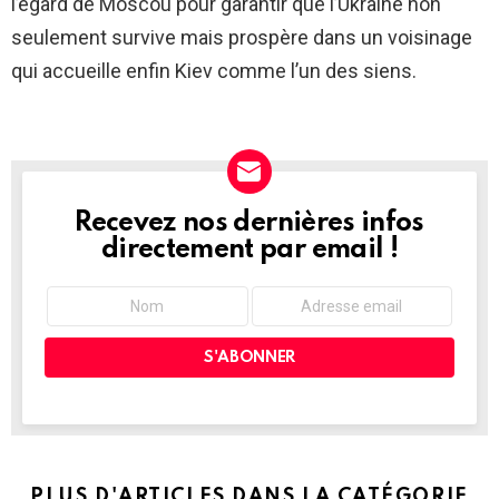
l’égard de Moscou pour garantir que l’Ukraine non
seulement survive mais prospère dans un voisinage
qui accueille enfin Kiev comme l’un des siens.
Recevez nos dernières infos
NEWSLETTER
directement par email !
PLUS D'ARTICLES DANS LA CATÉGORIE