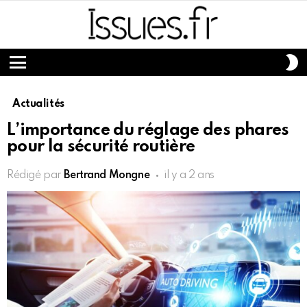
S
S
Menu
Actualités
L’importance du réglage des phares
pour la sécurité routière
Rédigé par
Bertrand Mongne
il y a 2 ans